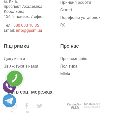
м. Київ,
Принцип роботи
проспект Академіка
Статті
Корольова,
13б, 2 поверх, 7 офіс
Портфоліо установок
ROI
Тел.:
‎080 033 10 35
Email:
info@gpsm.ua
Підтримка
Про нас
Документи
Про компанію
Зв'яжіться з нами
Політика
Місія
КНОПКА
ЗВ'ЯЗКУ
Ми в соц. мережах