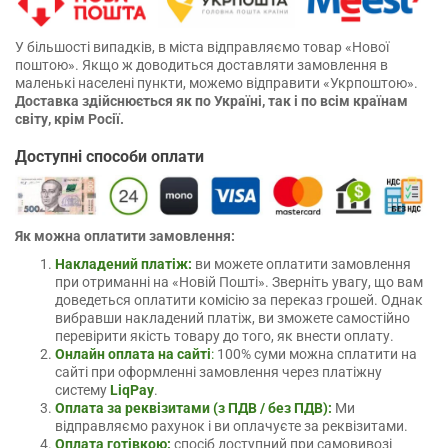
У більшості випадків, в міста відправляємо товар «Нової
поштою». Якщо ж доводиться доставляти замовлення в
маленькі населені пункти, можемо відправити «Укрпоштою».
Доставка здійснюється як по Україні, так і по всім країнам
світу, крім Росії.
Доступні способи оплати
Як можна оплатити замовлення:
Накладений платіж:
ви можете оплатити замовлення
при отриманні на «Новій Пошті». Зверніть увагу, що вам
доведеться оплатити комісію за переказ грошей. Однак
вибравши накладений платіж, ви зможете самостійно
перевірити якість товару до того, як внести оплату.
Онлайн оплата на сайті
:
100% суми можна сплатити на
сайті при оформленні замовлення через платіжну
систему
LiqPay
.
Оплата за реквізитами (з ПДВ / без ПДВ):
Ми
відправляємо рахунок і ви оплачуєте за реквізитами.
Оплата готівкою:
спосіб доступний при самовивозі