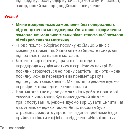
підтверджує особу одержувача. Це може бути паспорт,
закордонний паспорт, водійське посвідчення.
!
Увага
Ми не відправляємо замовлення без попереднього
підтвердження менеджером. Остаточне оформлення
замовлення можливо тільки після телефонної розмови
зі співробітником магазину.
«Нова пошта» зберігає посилку не більше 5 днів з
моменту отримання. Якщо ви не забираєте товар, він
відправляється назад в магазин.
Кожен товар перед відправкою проходить
передпродажну діагностику в сервісному центрі. Всі
посилки страхуються на повну вартість. При отриманні
посилку можна перевірити на предмет браку і
відповідності замовлення. Ми настійно рекомендуємо
перевірити товар до внесення оплати.
Наш магазин не відповідає за якість роботи поштової
служби. Якщо товар був пошкоджений під час
транспортування, рекомендуємо вирішувати це питання
з компанією-перевізником. Якщо посилка була
отримана розкритої, претензія з даної проблеми буде
прийнята тільки в офісі / на відділенні «Нової пошти».
Топ продажів