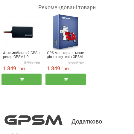
Рекомендовані товари
Автомобільний GPS т
GPS моніторинг мопе
рекер GPSM U9
дів та скутерів GPSM
Scooter
2 100
грн
2 200
грн
1 849
1 849
грн
грн
Додатково