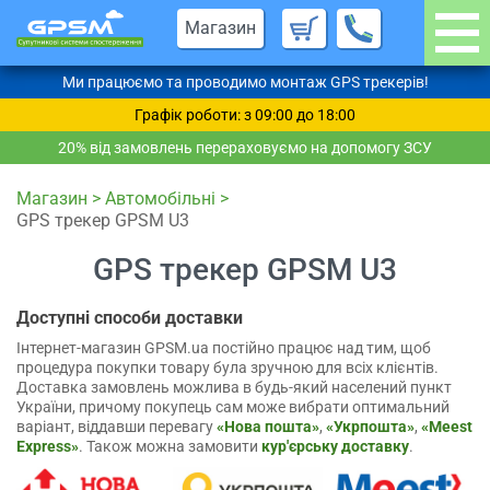
Магазин
Ми працюємо та проводимо монтаж GPS трекерів!
Графік роботи: з 09:00 до 18:00
20% від замовлень перераховуємо на допомогу ЗСУ
Магазин
>
Автомобільні
>
GPS трекер GPSM U3
GPS трекер GPSM U3
Доступні способи доставки
Інтернет-магазин GPSM.ua постійно працює над тим, щоб
процедура покупки товару була зручною для всіх клієнтів.
Доставка замовлень можлива в будь-який населений пункт
України, причому покупець сам може вибрати оптимальний
варіант, віддавши перевагу
«Нова пошта»
,
«Укрпошта»
,
«Meest
Express»
. Також можна замовити
кур'єрську доставку
.