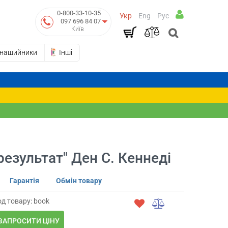
0-800-33-10-35
Укр
Eng
Рус
097 696 84 07
Київ
-нашийники
Інші
зультат" Ден С. Кеннеді
Гарантія
Обмін товару
д товару: book
ЗАПРОСИТИ ЦІНУ