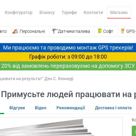
Конфігуратор
Бізнесу
Тарифи
Контакти
Магазин
вто
Персональні
Датчики палива
Софт
GPS
Ми працюємо та проводимо монтаж GPS трекерів!
Графік роботи: з 09:00 до 18:00
20% від замовлень перераховуємо на допомогу ЗСУ
ювати на результат" Ден С. Кеннеді
Примусьте людей працювати на ре
Відгуки
Відео
Рекомендації
Доставка і оплата
Ко