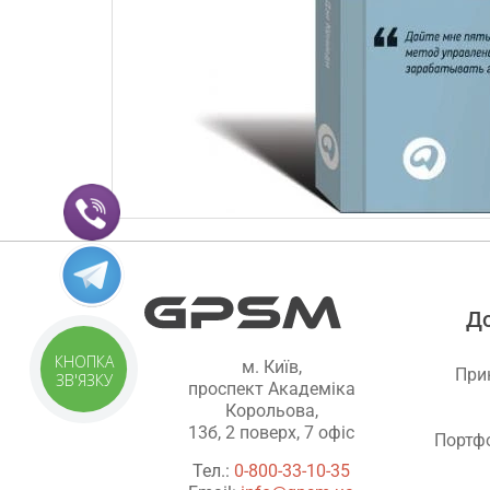
Д
КНОПКА
м. Київ,
При
ЗВ'ЯЗКУ
проспект Академіка
Корольова,
13б, 2 поверх, 7 офіс
Портфо
Тел.:
0-800-33-10-35