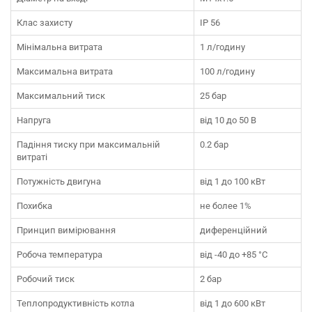
Клас захисту
IP 56
Мінімальна витрата
1 л/годину
Максимальна витрата
100 л/годину
Максимальний тиск
25 бар
Напруга
від 10 до 50 В
Падіння тиску при максимальній
0.2 бар
витраті
Потужність двигуна
від 1 до 100 кВт
Похибка
не более 1%
Принцип вимірювання
диференційний
Робоча температура
від -40 до +85 °C
Робочий тиск
2 бар
Теплопродуктивність котла
від 1 до 600 кВт