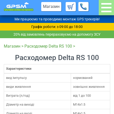
Магазин
Ми працюємо та проводимо монтаж GPS трекерів!
Графік роботи: з 09:00 до 18:00
20% від замовлень перераховуємо на допомогу ЗСУ
Магазин
>
Расходомер Delta RS 100
>
Расходомер Delta RS 100
Характеристики
вид імпульсу
нормований
види живлення
зовнішнє живлення
Витрата (л/год)
від 1 до 100
Діаметр на виході
M14x1.5
Діаметр на вході
M14x1.5