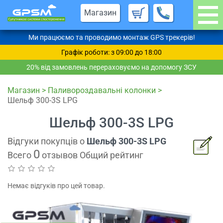
Магазин
Ми працюємо та проводимо монтаж GPS трекерів!
Графік роботи: з 09:00 до 18:00
20% від замовлень перераховуємо на допомогу ЗСУ
Магазин
>
Паливороздавальні колонки
>
Шельф 300-3S LPG
Шельф 300-3S LPG
Відгуки покупців о
Шельф 300-3S LPG
0
Всего
отзывов Общий рейтинг
Немає відгуків про цей товар.