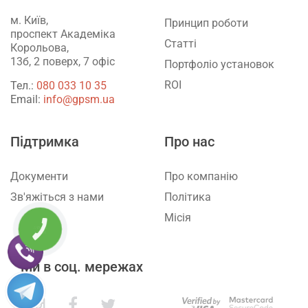
м. Київ,
Принцип роботи
проспект Академіка
Статті
Корольова,
13б, 2 поверх, 7 офіс
Портфоліо установок
ROI
Тел.:
‎080 033 10 35
Email:
info@gpsm.ua
Підтримка
Про нас
Документи
Про компанію
Зв'яжіться з нами
Політика
Місія
КНОПКА
ЗВ'ЯЗКУ
Ми в соц. мережах