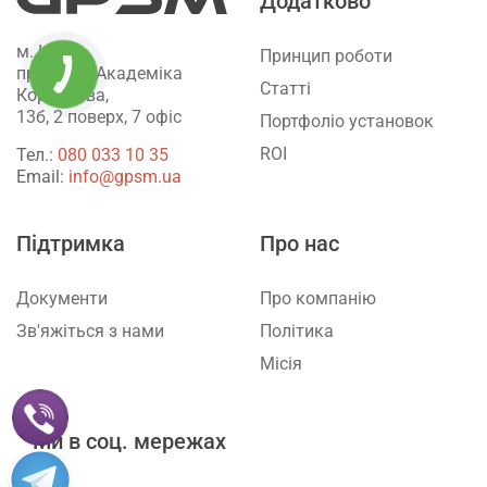
Додатково
м. Київ,
Принцип роботи
проспект Академіка
Статті
Корольова,
13б, 2 поверх, 7 офіс
Портфоліо установок
ROI
Тел.:
‎080 033 10 35
Email:
info@gpsm.ua
Підтримка
Про нас
Документи
Про компанію
Зв'яжіться з нами
Політика
Місія
Ми в соц. мережах