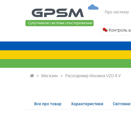
Про систему
Контроль а
>
Магазин
>
Расходомер бензина VZO 8 V
Все про товар
Характеристики
Світлини