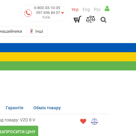
0-800-33-10-35
Укр
Eng
Рус
097 696 84 07
Київ
-нашийники
Інші
Гарантія
Обмін товару
д товару: VZO 8 V
ЗАПРОСИТИ ЦІНУ