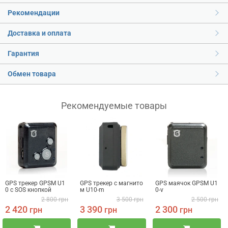
Рекомендации
Доставка и оплата
Гарантия
Обмен товара
Рекомендуемые товары
GPS трекер GPSM U1
GPS трекер с магнито
GPS маячок GPSM U1
0 с SOS кнопкой
м U10-m
0-v
2 800
грн
3 500
грн
2 500
грн
2 420
3 390
2 300
грн
грн
грн