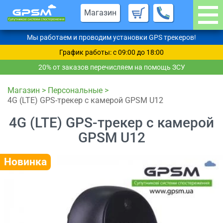
Магазин
Мы работаем и проводим установки GPS трекеров!
График работы: c 09:00 до 18:00
20% от заказов перечисляем на помощь ЗСУ
Магазин
>
Персональные
>
4G (LTE) GPS-трекер с камерой GPSM U12
4G (LTE) GPS-трекер с камерой
GPSM U12
Новинка