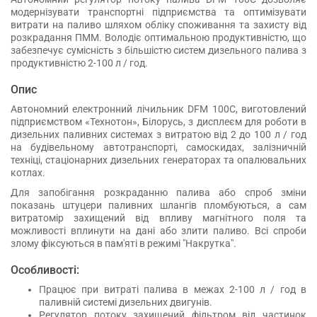
модернізувати транспортні підприємства та оптимізувати
витрати на паливо шляхом обліку споживання та захисту від
розкрадання ПММ. Володіє оптимальною продуктивністю, що
забезпечує сумісність з більшістю систем дизельного палива з
продуктивністю 2-100 л / год.
Опис
Автономний електронний лічильник DFM 100С, виготовлений
підприємством «Технотон», Білорусь, з дисплеєм для роботи в
дизельних паливних системах з витратою від 2 до 100 л / год
на будівельному автотранспорті, самоскидах, залізничній
техніці, стаціонарних дизельних генераторах та опалювальних
котлах.
Для запобігання розкраданню палива або спроб зміни
показань штуцери паливних шлангів пломбуються, а сам
витратомір захищений від впливу магнітного поля та
можливості вплинути на дані або злити паливо. Всі спроби
злому фіксуються в пам'яті в режимі "Накрутка".
Особливості:
Працює при витраті палива в межах 2-100 л / год в
паливній системі дизельних двигунів.
Регулятор потоку захищений фільтром від частинок