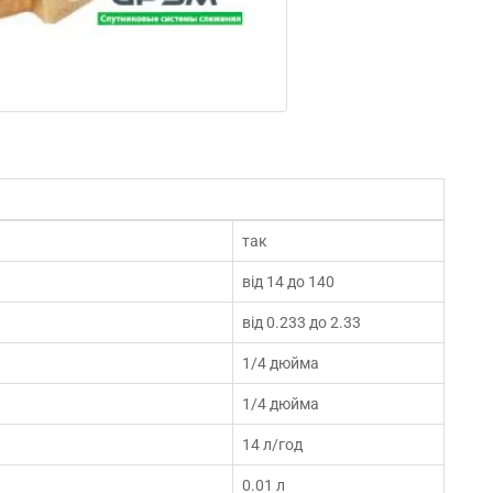
так
від 14 до 140
від 0.233 до 2.33
1/4 дюйма
1/4 дюйма
14 л/год
0.01 л