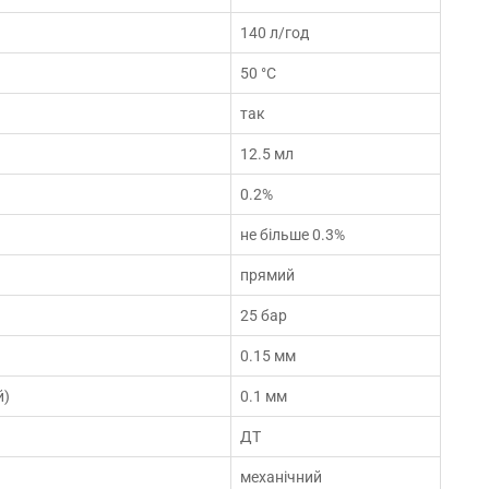
140 л/год
50 °C
так
12.5 мл
0.2%
не більше 0.3%
прямий
25 бар
0.15 мм
й)
0.1 мм
ДТ
механічний