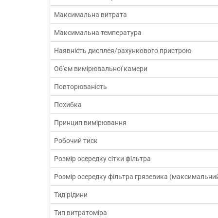
Максимальна витрата
Максимальна температура
Наявність дисплея/рахункового пристрою
Об'єм вимірювальної камери
Повторюваність
Похибка
Принцип вимірювання
Робочий тиск
Розмір осередку сітки фільтра
Розмір осередку фільтра грязевика (максимальни
Тид рідини
Тип витратоміра