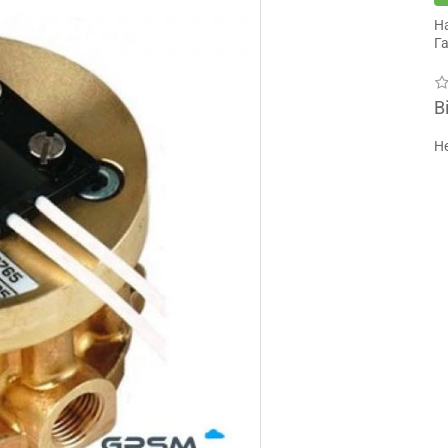
Н
Га
В
Не