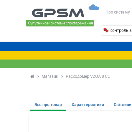
Про систему
Контроль а
>
Магазин
>
Расходомер VZOA 8 CE
Все про товар
Характеристики
Світлини