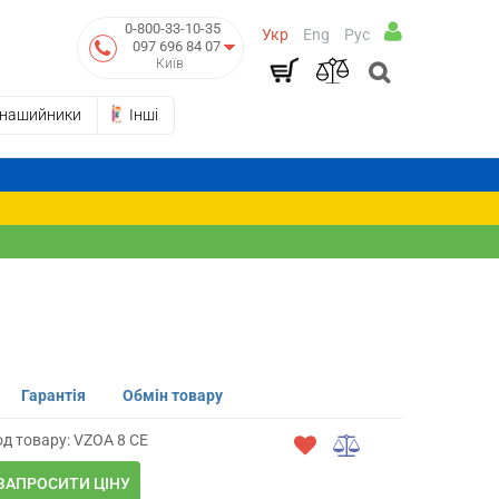
0-800-33-10-35
Укр
Eng
Рус
097 696 84 07
Київ
-нашийники
Інші
Гарантія
Обмін товару
д товару: VZOA 8 CE
ЗАПРОСИТИ ЦІНУ