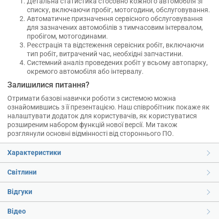
Детальна статистика стосовно кожного автомобіля зі
списку, включаючи пробіг, мотогодини, обслуговування.
Автоматичне призначення сервісного обслуговування
для зазначених автомобілів з тимчасовим інтервалом,
пробігом, мотогодинами.
Реєстрація та відстеження сервісних робіт, включаючи
тип робіт, витрачений час, необхідні запчастини.
Системний аналіз проведених робіт у всьому автопарку,
окремого автомобіля або інтервалу.
Залишилися питання?
Отримати базові навички роботи з системою можна
ознайомившись з її презентацією. Наш співробітник покаже як
налаштувати додаток для користувачів, як користуватися
розширеним набором функцій нової версії. Ми також
розглянули основні відмінності від стороннього ПО.
Характеристики
Світлини
Відгуки
Відео