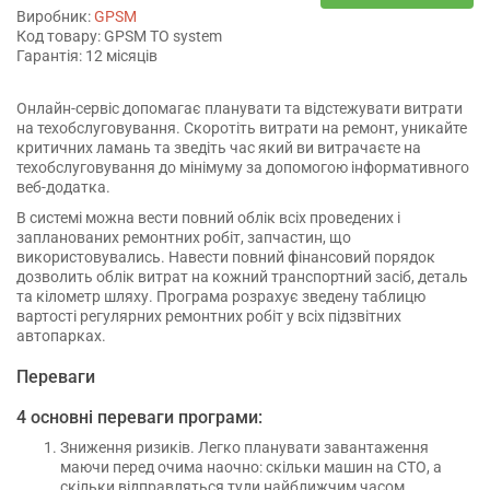
Виробник:
GPSM
Код товару: GPSM TO system
Гарантія: 12 місяців
Онлайн-сервіс допомагає планувати та відстежувати витрати
на техобслуговування. Скоротіть витрати на ремонт, уникайте
критичних ламань та зведіть час який ви витрачаєте на
техобслуговування до мінімуму за допомогою інформативного
веб-додатка.
В системі можна вести повний облік всіх проведених і
запланованих ремонтних робіт, запчастин, що
використовувались. Навести повний фінансовий порядок
дозволить облік витрат на кожний транспортний засіб, деталь
та кілометр шляху. Програма розрахує зведену таблицю
вартості регулярних ремонтних робіт у всіх підзвітних
автопарках.
Переваги
4 основні переваги програми:
Зниження ризиків. Легко планувати завантаження
маючи перед очима наочно: скільки машин на СТО, а
скільки відправляться туди найближчим часом.