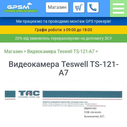
Магазин
Ми працюємо та проводимо монтаж GPS трекерів!
Графік роботи: з 09:00 до 18:00
20% від замовлень перераховуємо на допомогу ЗСУ
Магазин
>
Видеокамера Teswell TS-121-A7
>
Видеокамера Teswell TS-121-
A7