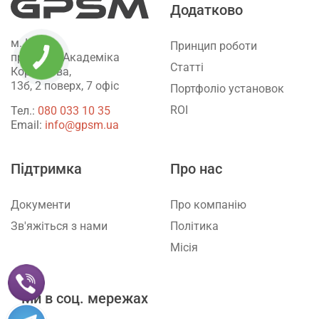
Додатково
м. Київ,
Принцип роботи
проспект Академіка
Статті
Корольова,
13б, 2 поверх, 7 офіс
Портфоліо установок
ROI
Тел.:
‎080 033 10 35
Email:
info@gpsm.ua
Підтримка
Про нас
Документи
Про компанію
Зв'яжіться з нами
Політика
Місія
Ми в соц. мережах