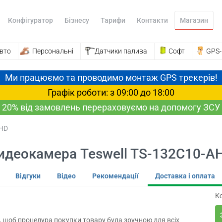
Конфігуратор
Бізнесу
Тарифи
Контакти
Магазин
вто
Персональні
Датчики палива
Софт
GPS
Ми працюємо та проводимо монтаж GPS трекерів!
Графік роботи: з 09:00 до 18:00
20% від замовлень перераховуємо на допомогу ЗСУ
AHD
идеокамера Teswell TS-132C10-A
Відгуки
Відео
Рекомендації
Доставка і оплата
К
, щоб процедура покупки товару була зручною для всіх