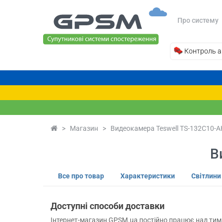
Про систему
Контроль а
>
Магазин
>
Видеокамера Teswell TS-132C10-
В
Все про товар
Характеристики
Світлини
Доступні способи доставки
Інтернет-магазин GPSM.ua постійно працює над тим