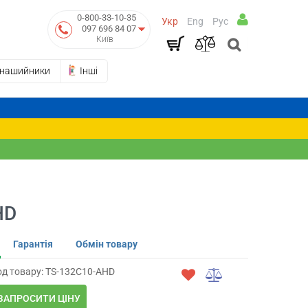
0-800-33-10-35
Укр
Eng
Рус
097 696 84 07
Київ
-нашийники
Інші
HD
Гарантія
Обмін товару
од товару: TS-132C10-AHD
ЗАПРОСИТИ ЦІНУ