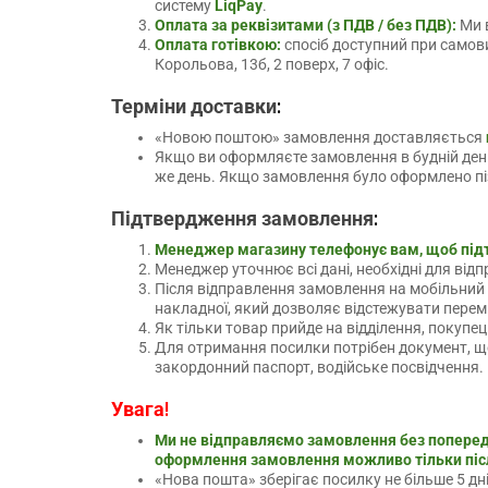
систему
LiqPay
.
Оплата за реквізитами (з ПДВ / без ПДВ):
Ми в
Оплата готівкою:
спосіб доступний при самови
Корольова, 13б, 2 поверх, 7 офіс.
:
Терміни доставки
«Новою поштою» замовлення доставляється
Якщо ви оформляєте замовлення в будній день 
же день. Якщо замовлення було оформлено пізн
:
Підтвердження замовлення
Менеджер магазину телефонує вам, щоб під
Менеджер уточнює всі дані, необхідні для від
Після відправлення замовлення на мобільний
накладної, який дозволяє відстежувати перем
Як тільки товар прийде на відділення, покупе
Для отримання посилки потрібен документ, щ
закордонний паспорт, водійське посвідчення.
!
Увага
Ми не відправляємо замовлення без попере
оформлення замовлення можливо тільки післ
«Нова пошта» зберігає посилку не більше 5 дн