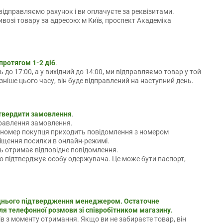
ідправляємо рахунок і ви оплачуєте за реквізитами.
возі товару за адресою: м Київ, проспект Академіка
протягом 1-2 діб
.
до 17:00, а у вихідний до 14:00, ми відправляємо товар у той
іше цього часу, він буде відправлений на наступний день.
твердити замовлення
.
правлення замовлення.
 номер покупця приходить повідомлення з номером
іщення посилки в онлайн-режимі.
ць отримає відповідне повідомлення.
о підтверджує особу одержувача. Це може бути паспорт,
днього підтвердження менеджером. Остаточне
я телефонної розмови зі співробітником магазину.
ів з моменту отримання. Якщо ви не забираєте товар, він