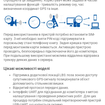
спрощують це завдання). Користувач може задавати часові
налаштування функцій - тривалість режиму сну, час
визначення координат GPS та інше.
Перед використанням в пристрій потрібно встановити SIM-
карту. З неї необхідно зняти PIN-код і підтримувати в
порожньому стані телефонну книгу. Задня кришка пристрою
перед монтажем карти знімається. Активацію пристрою
проводять, безпосередньо підключаючи його до комп'ютера.
При подальшому використанні можлива віддалена відправка
трекеру деяких даних з сервера.
Цікаві можливості моделі
Підтримка додаткової локації LBS: поза зоною доступу
супутникового GPS-сигналу позиціонувати об'єкт
допомагають стільникові вишки.
Відкритий протокол передачі даних.
Інтерфейс UART для під'єднання до комп'ютера з метою
налаштування і проведення ремонтних робіт. Для цих
процедур потрібен спеціальний перетворюючий пристрій
USB-UART, що купується окремо.