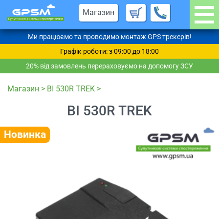
Магазин
Ми працюємо та проводимо монтаж GPS трекерів!
Графік роботи: з 09:00 до 18:00
20% від замовлень перераховуємо на допомогу ЗСУ
Магазин
>
BI 530R TREK
>
BI 530R TREK
Новинка