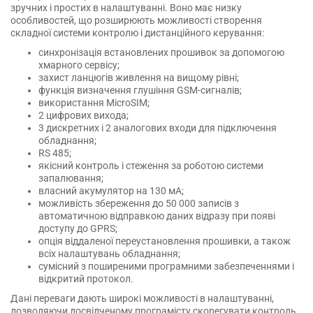
зручних і простих в налаштуванні. Воно має низку
особливостей, що розширюють можливості створення
складної системи контролю і дистанційного керування:
синхронізація встановлених прошивок за допомогою
хмарного сервісу;
захист ланцюгів живлення на вищому рівні;
функція визначення глушіння GSM-сигналів;
використання MicroSIM;
2 цифрових вихода;
3 дискретних і 2 аналогових входи для підключення
обладнання;
RS 485;
якісний контроль і стеження за роботою системи
запалювання;
власний акумулятор на 130 мА;
можливість збереження до 50 000 записів з
автоматичною відправкою даних відразу при появі
доступу до GPRS;
опція віддаленої переустановлення прошивки, а також
всіх налаштувань обладнання;
сумісний з поширеними програмними забезпеченнями і
відкритий протокол.
Дані переваги дають широкі можливості в налаштуванні,
дозволяючи досвідченому програмісту скорегувати контроль