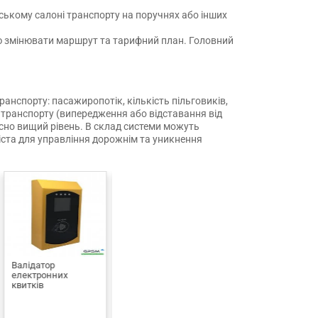
ському салоні транспорту на поручнях або інших
дію змінювати маршрут та тарифний план. Головний
нспорту: пасажиропотік, кількість пільговиків,
 транспорту (випередження або відставання від
сно вищий рівень. В склад системи можуть
іста для управління дорожнім та уникнення
Бортовий
Валідатор
комп'ютер
електронних
підрахунку
квитків
пасажирів GPSM U1
8 000
CAN
грн