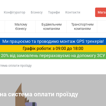
Конфігуратор
Бізнесу
Тарифи
Контакти
Мага
Малому
Будівельним
Транспортним
бізнесу
компаніям
компаніям
Ми працюємо та проводимо монтаж GPS трекерів!
Графік роботи: з 09:00 до 18:00
20% від замовлень перераховуємо на допомогу ЗСУ
тема оплати проїзду
на система оплати проїзду