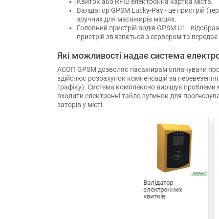
Квиток або RFID електронна картка міста.
Валідатор GPSM Lucky-Pay - це пристрій (т
зручних для масажирів місцях.
Головний пристрій водія GPSM U1 - відображ
пристрій зв'язвється з сервером та передає 
Які можливості надає система електр
АСОП GPSM дозволяє пасажирам оплачувати проїзд
здійснює розрахунок компенсацій за перевезення
графіку). Система комплексно вирішує проблеми 
входити електронні табло зупинок для прогнозув
заторів у місті.
ортовий
Валідатор
Бортовий
омп'ютер
електронних
комп'ютер
ідрахунку
квитків
підрахунку
асажирів GPSM U1
пасажирів GPSM U1
8 000
8 000
CAN
CAN
грн
грн