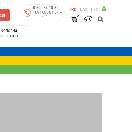
0-800-33-10-35
Укр
Eng
Рус
097 696 84 07
зин
Київ
Холодна
логістика