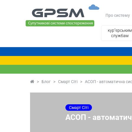
Про систему
кур"єрським
службам
>
Блог
>
Смарт Сіті
>
АСОП - автоматична сис
Смарт Сіті
АСОП - автоматич