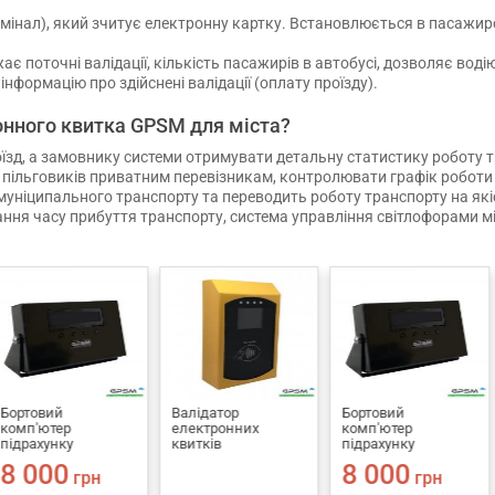
ермінал), який зчитує електронну картку. Встановлюється в пасажир
ає поточні валідації, кількість пасажирів в автобусі, дозволяє во
інформацію про здійснені валідації (оплату проїзду).
онного квитка GPSM для міста?
, а замовнику системи отримувати детальну статистику роботу тра
 пільговиків приватним перевізникам, контролювати графік роботи
муніципального транспорту та переводить роботу транспорту на які
ання часу прибуття транспорту, система управління світлофорами м
Валідатор
Бортовий
Валідатор
електронних
комп'ютер
електронних
квитків
підрахунку
квитків
пасажирів GPSM U1
8 000
CAN
грн