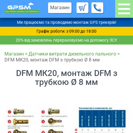
Магазин
Ми працюємо та проводимо монтаж GPS трекерів!
Графік роботи: з 09:00 до 18:00
20% від замовлень перераховуємо на допомогу ЗСУ
Магазин
>
Датчики витрати дизельного пального
>
DFM МК20, монтаж DFM з трубкою Ø 8 мм
DFM МК20, монтаж DFM з
трубкою Ø 8 мм