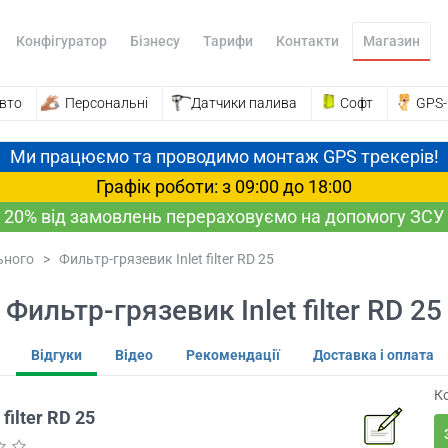
Конфігуратор
Бізнесу
Тарифи
Контакти
Магазин
вто
Персональні
Датчики палива
Софт
GPS
Ми працюємо та проводимо монтаж GPS трекерів!
Графік роботи: з 09:00 до 18:00
20% від замовлень перераховуємо на допомогу ЗСУ
ьного
>
Фильтр-грязевик Inlet filter RD 25
Фильтр-грязевик Inlet filter RD 25
Відгуки
Відео
Рекомендації
Доставка і оплата
Ко
filter RD 25