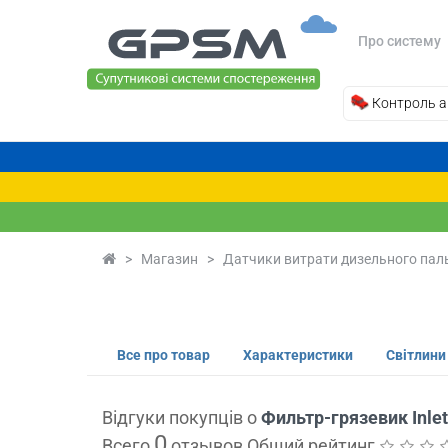
Про систему
Контроль а
>
Магазин
>
Датчики витрати дизельного пал
Все про товар
Характеристики
Світлини
Відгуки покупців о
Фильтр-грязевик Inlet 
0
Всего
отзывов Общий рейтинг