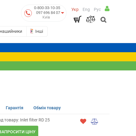
0-800-33-10-35
Укр
Eng
Рус
097 696 84 07
Київ
-нашийники
Інші
Гарантія
Обмін товару
д товару: Inlet filter RD 25
ЗАПРОСИТИ ЦІНУ