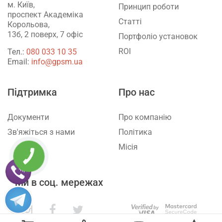
м. Київ,
Принцип роботи
проспект Академіка
Статті
Корольова,
13б, 2 поверх, 7 офіс
Портфоліо установок
ROI
Тел.:
‎080 033 10 35
Email:
info@gpsm.ua
Підтримка
Про нас
Документи
Про компанію
Зв'яжіться з нами
Політика
Місія
КНОПКА
ЗВ'ЯЗКУ
Ми в соц. мережах