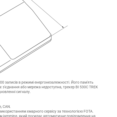
000 записів в режимі енергонезалежності. Його пам'ять
 з'єднання або мережа недоступна, трекер BI 530C TREK
дновленні сигналу.
e, CAN.
з використанням хмарного сервісу за технологією FOTA.
им jamming, який посилає автоматичне повідомлення на