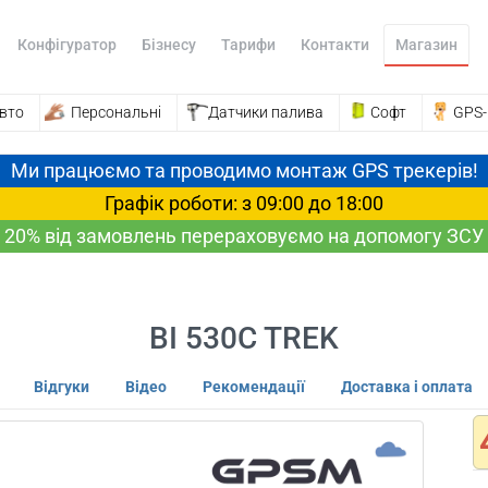
Конфігуратор
Бізнесу
Тарифи
Контакти
Магазин
вто
Персональні
Датчики палива
Софт
GPS
Ми працюємо та проводимо монтаж GPS трекерів!
Графік роботи: з 09:00 до 18:00
20% від замовлень перераховуємо на допомогу ЗСУ
BI 530C TREK
Відгуки
Відео
Рекомендації
Доставка і оплата