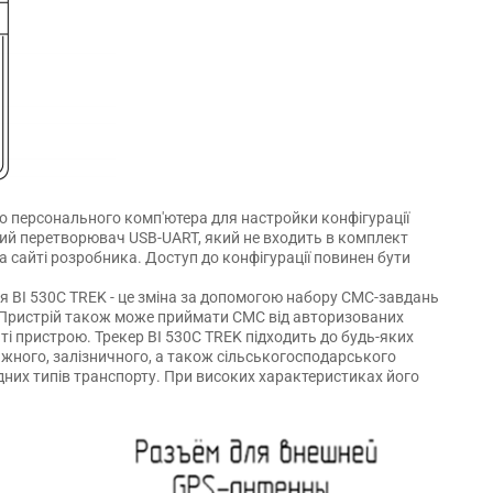
о персонального комп'ютера для настройки конфігурації
вий перетворювач USB-UART, який не входить в комплект
сайті розробника. Доступ до конфігурації повинен бути
 BI 530C TREK - це зміна за допомогою набору СМС-завдань
. Пристрій також може приймати СМС від авторизованих
ті пристрою. Трекер BI 530C TREK підходить до будь-яких
тажного, залізничного, а також сільськогосподарського
дних типів транспорту. При високих характеристиках його