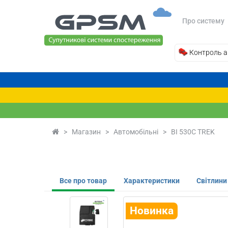
Про систему
Контроль а
>
Магазин
>
Автомобільні
>
BI 530C TREK
Все про товар
Характеристики
Світлини
Новинка