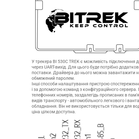
У трекера BI 530C TREK є можливість підключення д
через UART-вихід. Для цього буде потрібно додатко
поставки. Драйвера до нього можна завантажити на 
обмежений паролем.
Інші способи налаштування пристрою спостереження
і за допомогою команд з конфігураційного сервера
телефонних номерів, заздалегідь прописаних в пам'я
видів транспорту - автомобільного легкового і ван
обладнання. Він не використовується тільки для во
ціна цілком доступна.