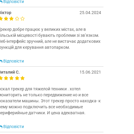
Відповісти
Віктор
25.04.2024
Трекер добре працює у великих містах, але в
сільській місцевості бувають проблеми зі зв’язком.
Веб-інтерфейс зручний, але не вистачає додаткових
функцій для керування автопарком.
Відповісти
Виталий С.
15.06.2021
искал трекер для тяжелой техники . хотел
мониторить не только передвижение но и все
показатели машины. Этот трекер просто находка- к
нему можно подключить все необходимые
периферийные датчики. И цена адекватная.
Відповісти