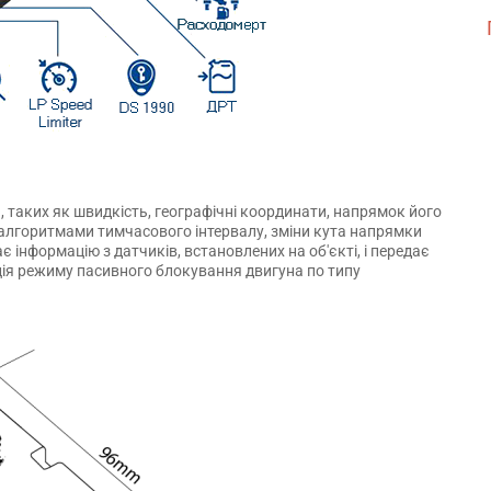
, таких як швидкість, географічні координати, напрямок його
 алгоритмами тимчасового інтервалу, зміни кута напрямки
рає інформацію з датчиків, встановлених на об'єкті, і передає
ація режиму пасивного блокування двигуна по типу