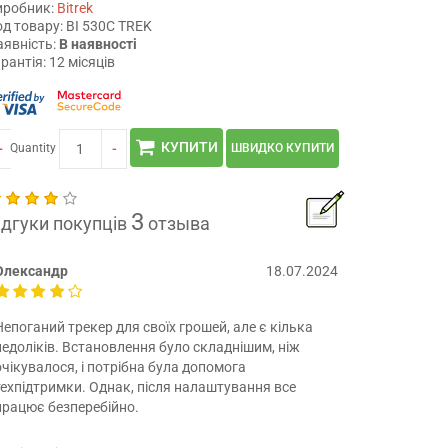
иробник:
Bitrek
д товару: BI 530C TREK
аявність:
В наявності
рантія: 12 місяців
КУПИТИ
+
-
Quantity
ШВИДКО КУПИТИ
3
ідгуки покупців
отзыва
Олександр
18.07.2024
Непоганий трекер для своїх грошей, але є кілька
недоліків. Встановлення було складнішим, ніж
очікувалося, і потрібна була допомога
техпідтримки. Однак, після налаштування все
працює безперебійно.