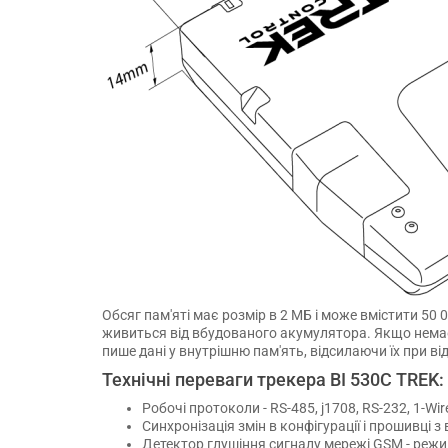
Обсяг пам'яті має розмір в 2 МБ і може вмістити 50 
живиться від вбудованого акумулятора. Якщо немає
пише дані у внутрішню пам'ять, відсилаючи їх при ві
Технічні переваги трекера BI 530C TREK:
Робочі протоколи - RS-485, j1708, RS-232, 1-Wir
Синхронізація змін в конфігурації і прошивці 
Детектор глушіння сигналу мережі GSM - реж