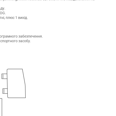
ду.
LOG.
тні, плюс 1 вихід.
рограмного забезпечення.
нспортного засобу.