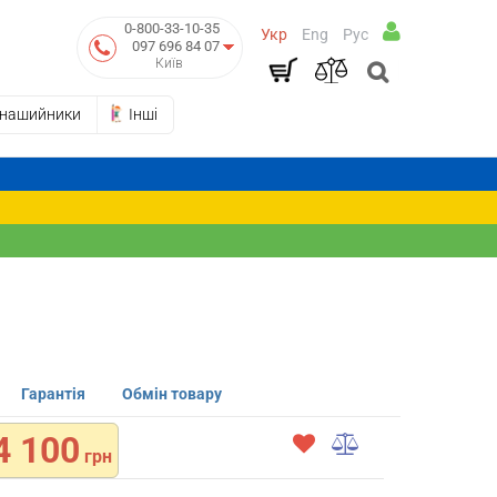
0-800-33-10-35
Укр
Eng
Рус
097 696 84 07
Київ
-нашийники
Інші
Гарантія
Обмін товару
4 100
грн