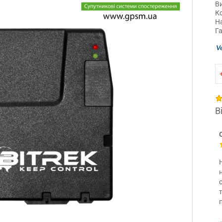
В
Ко
Н
Га
В