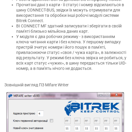
Прочитані дані з карти - її статус і номер відсилаються в
шину CONNECT-BUS, звідки їх можуть отримувати для
використання та обробки інші робочі модулі системи
Bitrek Connect.
BI CONNECT MF здатний записувати і зберігати в своїй
пам'яті близько мільйона даних карт.
У модуля є два робочих режиму - з використанням
ключа читання карти і без ключа. У першому випадку
пристрій зчитує номери і його пошук в пам'яті,
привласнюючи статус «своя / чужа карта», в залежності
від результату. У режимі без ключа звірка не робиться, у
всіх карт статус «чужих», в шину передається тільки UID-
номер, а в пам'ять нічого не додається.
Зовнішній вигляд ПЗ Mifare Writer