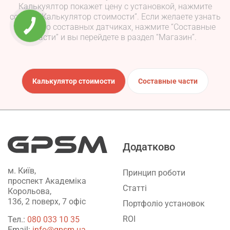
Калькуялтор покажет цену с установкой, нажмите
ссылку “Калькулятор стоимости”. Если желаете узнать
больше о составных датчиках, нажмите “Составные
части” и вы перейдете в раздел “Магазин”.
Калькулятор стоимости
Составные части
Додатково
м. Київ,
Принцип роботи
проспект Академіка
Статті
Корольова,
13б, 2 поверх, 7 офіс
Портфоліо установок
ROI
Тел.:
‎080 033 10 35
Email:
info@gpsm.ua