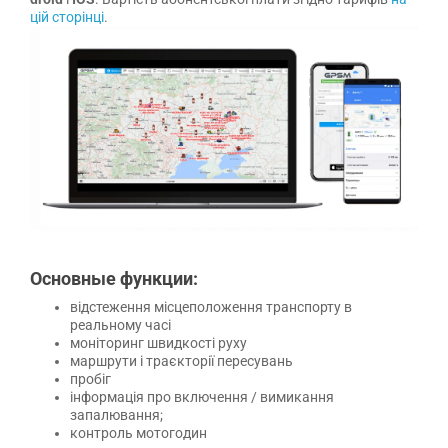
цій сторінці
.
Основные функции:
відстеження місцеположення транспорту в
реальному часі
моніторинг швидкості руху
маршрути і траєкторії пересувань
пробіг
інформація про включення / вимикання
запалювання;
контроль мотогодин