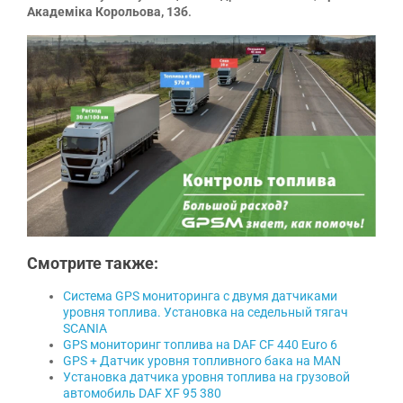
Академіка Корольова, 13б
.
Смотрите также:
Система GPS мониторинга с двумя датчиками
уровня топлива. Установка на седельный тягач
SCANIA
GPS мониторинг топлива на DAF CF 440 Euro 6
GPS + Датчик уровня топливного бака на MAN
Установка датчика уровня топлива на грузовой
автомобиль DAF XF 95 380