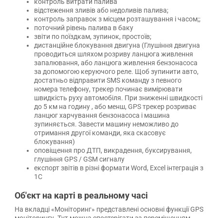
контроль витрати палива
відстеження зливів або недоливів палива;
контроль заправок з місцем розташування і часом;;
поточний рівень палива в баку
звіти по поїздкам, зупинок, простоїв;
дистанційне блокування двигуна (Глушіння двигуна
проводиться шляхом розриву ланцюга живлення
запалювання, або ланцюга живлення бензонасоса
за допомогою керуючого реле. Щоб зупинити авто,
достатньо відправити SMS команду з певного
номера телефону, трекер починає вимірювати
швидкість руху автомобіля. При зниженні швидкості
до 5 км на годину , або менш, GPS трекер розриває
ланцюг харчування бензонасоса і машина
зупиняється. Завести машину неможливо до
отримання другої команди, яка скасовує
блокування)
оповіщення про ДТП, викрадення, буксирування,
глушіння GPS / GSM сигналу
експорт звітів в різні формати Word, Excel інтеграція з
1С
Об'єкт на карті в реальному часі
На вкладці «Моніторинг» представлені основні функції GPS