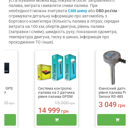
устаткування можна відстежувати обсяг заправленого
палива, витрата і виявляти сливи палива. При
необхідності можна зчитувати
CAN шину
або
OBD роз'єм
-
отримувати детальну інформацію про автомобіль з
бортового комп'ютера (Кількість палива в літрах; середня
витрата на 100 км; обертів двигуна; рівень палива
(заправки і сливи); швидкість руху; показання одометра;
температура двигуна; тиску в шинах, інформація про
проходження ТО і інше).
ний GPS
Система контролю
Ємнісний датчик
 U9
палива на 2 датчика
рівня палива Pro
рівня палива GPSM
Sensor RS-485
Pro (2 ДУТ)
 100
15 000
3 049
грн
грн
грн
14 999
рн
грн