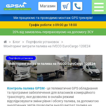
Магазин
Ми працюємо та проводимо монтаж GPS трекерів!
Графік роботи: з 09:00 до 18:00
20% від замовлень перераховуємо на допомогу ЗСУ
>
Блог
>
Портфоліо установок
>
Моніторинг витрати палива на IVECO EuroCargo 120E24
Портфоліо установок
Моніторинг витрати палива на IVECO EuroCargo 120E24
Контроль палива GPSM
- це телематичне GPS обладнання
та програмне забезпечення для власників комерційного
транспорту, яке дозволяє в онлайн режимі
відслідковувати зміни рівня і обсягу палива, за допомогою
аналітичних звітів проводити аналіз витрат палива на