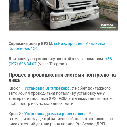
Сервісний центр GPSM:
м.Київ, проспект Академіка
Корольова, 13б
Для запису на установку звертайтеся за номером:
+38
(097) 696 84 07
(Viber, Telegram)
Процес впровадження системи контролю па
лива
Крок 1
-
Установка GPS трекера
. У кабіну вантажного
автомобіля проводиться потайливу установку GPS
трекера c виносними GPS і GSM антенами, таким чином,
щоб пристрій було складно знайти.
Крок 2 -
Установка датчика рівня палива
.
У
геометричному центрі паливного бака встановлюється
високоточний датчик рівня палива Pro Sensor. ДРП