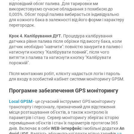
відповідний обсяг палива. Для тарировки ми
використовуємо сучасне обладнання з похибкою до
0,005%. Обсяг порції палива вибирається індивідуально
для кожного бака в залежності від його форми і характеру
перегородок.
Крок 4. Калібрування ДУТ.
Процедура калібрування
датчика рівня палива після обрізки під висоту бака, коли
датчик необхідно "навчити": повністю занурити в паливо і
натиснути кнопку "Калібрувати повний", після чого
витягти з палива та натиснути кнопку "Калібрувати
порожній".
Після монтажних робіт, клієнту надається логін і пароль
для входу в особистий кабінет системи моніторингу GPSM.
Програмне забезпечення GPS моніторингу
Local GPSM
- це сучасний інструмент GPS моніторингу
транспорту і персоналу, призначений для відстеження
місця розташування об'єктів, а також контролю їх
параметрів і стану. Сервер моніторингу зберігає історію
переміщення об'єктів і стан їх параметрів протягом 365
днів. Включає в себе
WEB-інтерфейс
і мобільні додатки
An
droid
і
IOS
. Вартість абонентської плати згідно тарифів
на