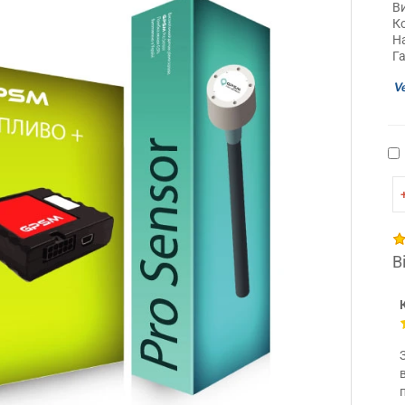
В
Ко
Н
Га
В