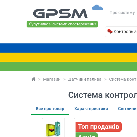
Про систему
Контроль а
>
Магазин
>
Датчики палива
>
Система конт
Система контрол
Все про товар
Характеристики
Світлини
Топ продажів