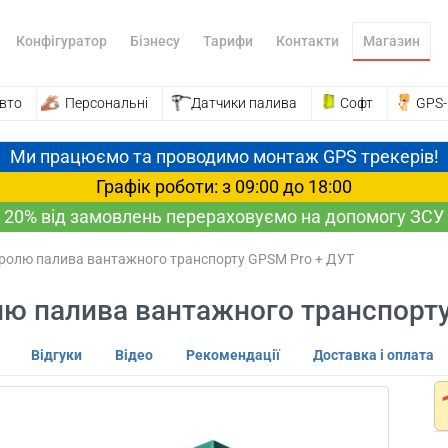
Конфігуратор
Бізнесу
Тарифи
Контакти
Магазин
вто
Персональні
Датчики палива
Софт
GPS
Ми працюємо та проводимо монтаж GPS трекерів!
Графік роботи: з 09:00 до 18:00
20% від замовлень перераховуємо на допомогу ЗСУ
ролю палива вантажного транспорту GPSM Pro + ДУТ
ю палива вантажного транспорт
Відгуки
Відео
Рекомендації
Доставка і оплата