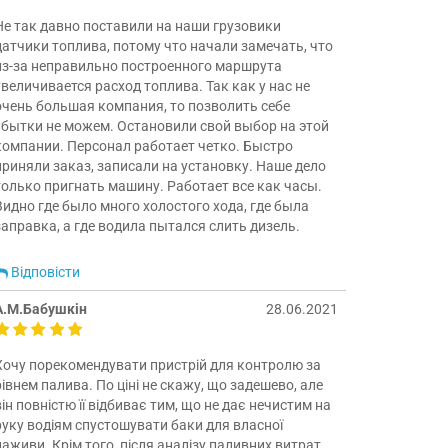
Не так давно поставили на наши грузовики
датчики топлива, потому что начали замечать, что
из-за неправильно построенного маршрута
увеличивается расход топлива. Так как у нас не
очень большая компания, то позволить себе
убытки не можем. Остановили свой выбор на этой
компании. Персонал работает четко. Быстро
приняли заказ, записали на установку. Наше дело
только пригнать машину. Работает все как часы.
Видно где было много холостого хода, где была
заправка, а где водила пытался слить дизель.
Відповісти
А.М.Бабушкін
28.06.2021
Хочу порекомендувати пристрій для контролю за
рівнем палива. По ціні не скажу, що задешево, але
він повністю її відбиває тим, що не дає нечистим на
руку водіям спустошувати баки для власної
наживи. Крім того, після аналізу паливних витрат