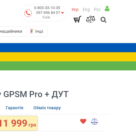
0-800-33-10-35
Укр
Eng
Рус
097 696 84 07
Київ
-нашийники
Інші
у GPSM Pro + ДУТ
Гарантія
Обмін товару
11 999
грн