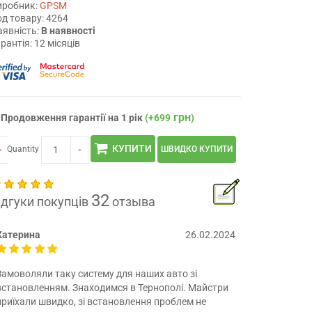
иробник:
GPSM
д товару: 4264
аявність:
В наявності
рантія: 12 місяців
грн
Продовження гарантії на 1 рік
(+699
)
КУПИТИ
+
-
Quantity
ШВИДКО КУПИТИ
32
ідгуки покупців
отзыва
Катерина
26.02.2024
Замоволяли таку систему для наших авто зі
встановленням. Знаходимся в Тернополі. Майстри
приїхали швидко, зі встановлення проблем не