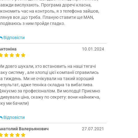
завжди вислухають. Програма доречі класна,
економить час на контроль, я з телефона зайшов,
глянув все ,що треба. Планую ставити ще MAN,
сподіваюсь з ним пройде гладко.
Відповісти
Антоніна
10.01.2024
Ми довго шукали, хто встановить на наші тягачі
таку систему , але хлопці цієї компанії справились
за тиждень. Ми не очікували на такий хороший
результат, адже техніка складна та вибаглива.
Дякуємо за професіоналізм. Ви молодці! Приємно
здивувала ціна, скажу по секрету: вони найнижча,
яку ми бачили)
Відповісти
Анатолий Валерьянович
27.07.2021