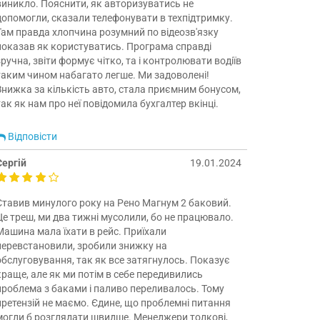
виникло. Пояснити, як авторизуватись не
допомогли, сказали телефонувати в техпідтримку.
Там правда хлопчина розумний по відеозв'язку
показав як користуватись. Програма справді
зручна, звіти формує чітко, та і контролювати водіїв
таким чином набагато легше. Ми задоволені!
Знижка за кількість авто, стала приємним бонусом,
так як нам про неї повідомила бухгалтер вкінці.
Відповісти
Сергій
19.01.2024
Ставив минулого року на Рено Магнум 2 баковий.
Це треш, ми два тижні мусолили, бо не працювало.
Машина мала їхати в рейс. Приїхали
перевстановили, зробили знижку на
обслуговування, так як все затягнулось. Показує
краще, але як ми потім в себе передивились
проблема з баками і паливо переливалось. Тому
претензій не маємо. Єдине, що проблемні питання
могли б розглядати швидше. Менеджери толкові,