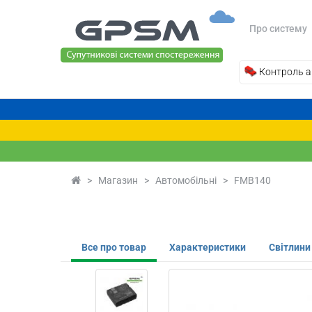
Про систему
Контроль а
>
Магазин
>
Автомобільні
>
FMB140
Все про товар
Характеристики
Світлини