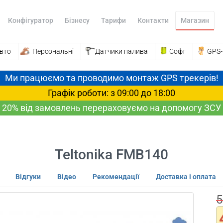
Конфігуратор
Бізнесу
Тарифи
Контакти
Магазин
вто
Персональні
Датчики палива
Софт
GPS
Ми працюємо та проводимо монтаж GPS трекерів!
Графік роботи: з 09:00 до 18:00
20% від замовлень перераховуємо на допомогу ЗСУ
Teltonika FMB140
Відгуки
Відео
Рекомендації
Доставка і оплата
5