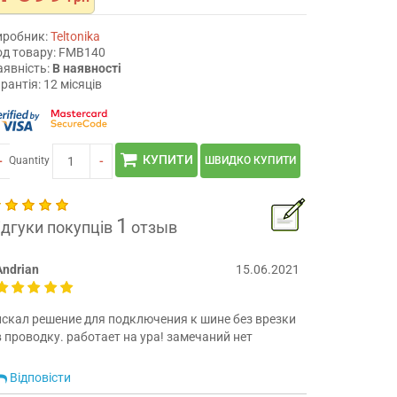
иробник:
Teltonika
од товару: FMB140
аявність:
В наявності
рантія: 12 місяців
КУПИТИ
+
-
Quantity
ШВИДКО КУПИТИ
1
ідгуки покупців
отзыв
Andrian
15.06.2021
искал решение для подключения к шине без врезки
в проводку. работает на ура! замечаний нет
Відповісти