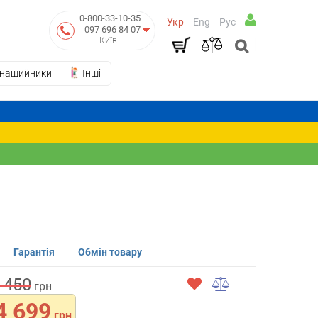
0-800-33-10-35
Укр
Eng
Рус
097 696 84 07
Київ
-нашийники
Інші
Гарантія
Обмін товару
 450
грн
4 699
грн