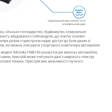
ка, сільське господарство, будівництво, комунальне
вність вбудованого CAN-модуля, що зчитує основні
кера разом з пристроєм надає доступ до бази даних зі
ів, які можна зчитувати з бортового комп'ютера автомобіля.
моделі Teltonika FMB140 указуєтся рік випуску автомобіля,
N-шини, пристрій може зчитувати дані з широкого спектру
ислової техніки. Пристрій має можливості гнучкого