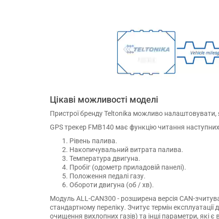
Цікаві можливості моделі
Пристрої бренду Teltonika можливо налаштовувати, 
GPS трекер FMB140 має функцію читання наступних
Рівень палива.
Накопичувальний витрата палива.
Температура двигуна.
Пробіг (одометр приладовій панелі).
Положення педалі газу.
Обороти двигуна (об / хв).
Модуль ALL-CAN300 - розширена версія CAN-зчитувач
стандартному переліку. Зчитує термін експлуатації д
очищення вихлопних газів) та інші параметри, які є 