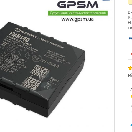
В
К
Н
Га
В